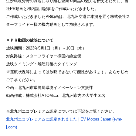
生が環境分野の課題に取り組む企業や商品の魅力を伝えるために、当
社PR動画と機内誌用記事をご作成いただきました。
ご作成いただきましたPR動画は、北九州空港に本拠を置く株式会社ス
ターフライヤー様の機内動画として放映されます。
▼ＰＲ動画の放映について
放映期間：2023年5月1日（月）～10日（水）
対象路線：スターフライヤー様国内線全便
放映タイミング：離陸前後のタイミング
※運航状況等によっては放映できない可能性があります。あらかじめ
ご了承ください。
企画：北九州市環境局環境イノベーション支援課
動画作成：株式会社ATOMica、北九州市内の大学生３名
※北九州エコプレミアム認定については下記をご覧ください。
北九州エコプレミアムに認定されました | EV Motors Japan (evm-
j.com)