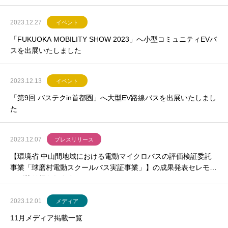
2023.12.27
イベント
「FUKUOKA MOBILITY SHOW 2023」へ小型コミュニティEVバ
スを出展いたしました
2023.12.13
イベント
「第9回 バステクin首都圏」へ大型EV路線バスを出展いたしまし
た
2023.12.07
プレスリリース
【環境省 中山間地域における電動マイクロバスの評価検証委託
事業「球磨村電動スクールバス実証事業」】の成果発表セレモニ
ーが執り行われます
2023.12.01
メディア
11月メディア掲載一覧