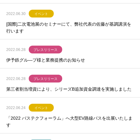
2022.06.30
イベント
[国際]二次電池展のセミナーにて、弊社代表の佐藤が基調講演を
行います
2022.06.28
プレスリリース
伊予鉄グル―プ様と業務提携のお知らせ
2022.06.28
プレスリリース
第三者割当増資により、シリーズB追加資金調達を実施しました
2022.06.24
イベント
「2022 バステクフォーラム」へ大型EV路線バスを出展いたしま
す