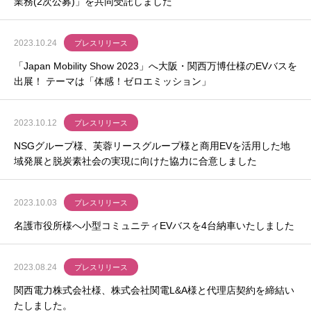
業務(2次公募)」を共同受託しました
2023.10.24
プレスリリース
「Japan Mobility Show 2023」へ大阪・関西万博仕様のEVバスを
出展！ テーマは「体感！ゼロエミッション」
2023.10.12
プレスリリース
NSGグループ様、芙蓉リースグループ様と商用EVを活用した地
域発展と脱炭素社会の実現に向けた協力に合意しました
2023.10.03
プレスリリース
名護市役所様へ小型コミュニティEVバスを4台納車いたしました
2023.08.24
プレスリリース
関西電力株式会社様、株式会社関電L&A様と代理店契約を締結い
たしました。