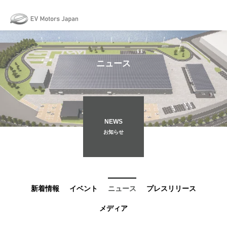
May we use cookies to track your activities? We take your privacy very
seriously. Please see our privacy policy for details and any questions.
Yes
No
ニュース
NEWS
お知らせ
新着情報
イベント
ニュース
プレスリリース
メディア