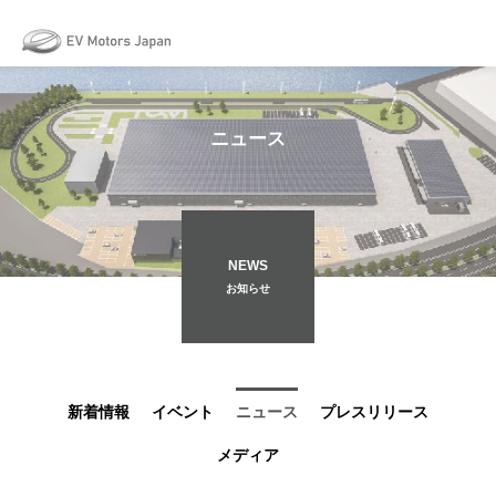
May we use cookies to track your activities? We take your privacy very
seriously. Please see our privacy policy for details and any questions.
Yes
No
ニュース
NEWS
お知らせ
新着情報
イベント
ニュース
プレスリリース
メディア