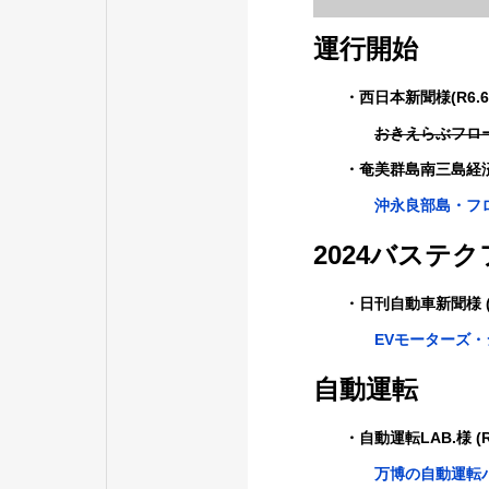
運行開始
・西日本新聞様(R6.6.
おきえらぶフロ
・奄美群島南三島経済新聞
沖永良部島・フ
2024バステ
・日刊自動車新聞様 (R6
EVモーターズ
自動運転
・自動運転LAB.様 (R6.
万博の自動運転