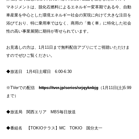
マネジメントは、脱化石燃料によるエネルギー変革期である今、自動
車産業を中心とした環境エネルギー社会の実現に向けて大きな注目を
浴びており、特に乗用車ではなく、商用の「働く車」に特化した社会
性の高い事業展開に期待が寄せられています。
お見逃しの方は、1月11日まで無料配信アプリにてご視聴いただけま
すのでぜひご覧ください。
◆放送日 1月4日土曜日 6:00-6:30
※TVerでの配信
https://tver.jp/series/srjqyknbjg
（1月11日(土)5:99
まで）
◆放送局 関西エリア MBS毎日放送
◆番組名 【TOKIOテラス】MC TOKIO 国分太一