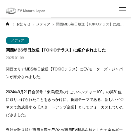
May we use cookies to track your activities? We take your privacy very
seriously. Please see our privacy policy for details and any questions.
Yes
No
お知らせ
メディア
関西MBS毎日放送【TOKIOテラス】に紹介されました
メディア
関西MBS毎日放送【TOKIOテラス】に紹介されました
2025.01.09
関西エリアMBS毎日放送【TOKIOテラス】にEVモーターズ・ジャパ
ンが紹介されました。
2024年9月21日合併号「東洋経済のすごいベンチャー100」の第81位
に取り上げられたことをきっかけに、番組テーマである、新しいビジ
ネスで急成長する【スタートアップ企業】としてフォーカスしていた
だきました。
弊社が取り組む商用車両のEV化や商用EV製品を核としたエネルギー