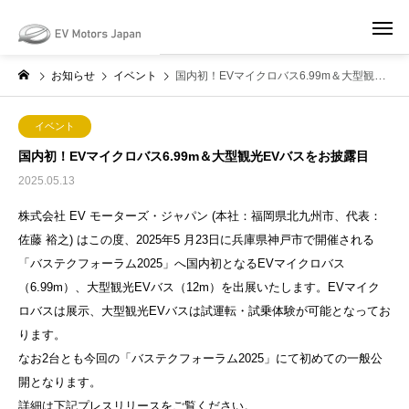
May we use cookies to track your activities? We take your privacy very
seriously. Please see our privacy policy for details and any questions.
Yes
No
お知らせ
イベント
国内初！EVマイクロバス6.99m＆大型観光EVバスをお披露目
イベント
国内初！EVマイクロバス6.99m＆大型観光EVバスをお披露目
2025.05.13
株式会社 EV モーターズ・ジャパン (本社：福岡県北九州市、代表：
佐藤 裕之) はこの度、2025年5 月23日に兵庫県神戸市で開催される
「バステクフォーラム2025」へ国内初となるEVマイクロバス
（6.99m）、大型観光EVバス（12m）を出展いたします。EVマイク
ロバスは展示、大型観光EVバスは試運転・試乗体験が可能となってお
ります。
なお2台とも今回の「バステクフォーラム2025」にて初めての一般公
開となります。
詳細は下記プレスリリースをご覧ください。