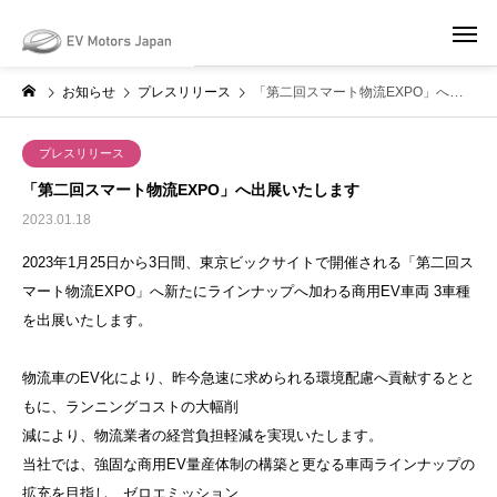
May we use cookies to track your activities? We take your privacy very
seriously. Please see our privacy policy for details and any questions.
Yes
No
お知らせ
プレスリリース
「第二回スマート物流EXPO」へ出展いたします
プレスリリース
「第二回スマート物流EXPO」へ出展いたします
2023.01.18
2023年1月25日から3日間、東京ビックサイトで開催される「第二回ス
マート物流EXPO」へ新たにラインナップへ加わる商用EV車両 3車種
を出展いたします。
物流車のEV化により、昨今急速に求められる環境配慮へ貢献するとと
もに、ランニングコストの大幅削
減により、物流業者の経営負担軽減を実現いたします。
当社では、強固な商用EV量産体制の構築と更なる車両ラインナップの
拡充を目指し、ゼロエミッション