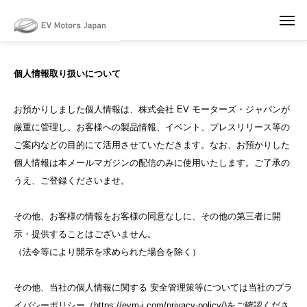
May we use cookies to track your activities? We take your privacy very
seriously. Please see our privacy policy for details and any questions.
Yes
No
個人情報取り扱いについて
お預かりしました個人情報は、株式会社 EV モーターズ・ジャパンが
厳重に管理し、お客様への製品情報、イベント、プレスリリース等の
ご案内などの目的にて活用させていただきます。なお、お預かりした
個人情報は本メールマガジンの配信のみに使用いたします。ご了承の
うえ、ご登録くださいませ。
その他、お客様の情報をお客様の同意なしに、その他の第三者に開
示・提供することはございません。
（法令等により開示を求められた場合を除く）
その他、当社の個人情報に関する 安全管理策等については当社のプラ
イバシーポリシー（https://evm-j.com/privacy-policy/)をご確認くださ