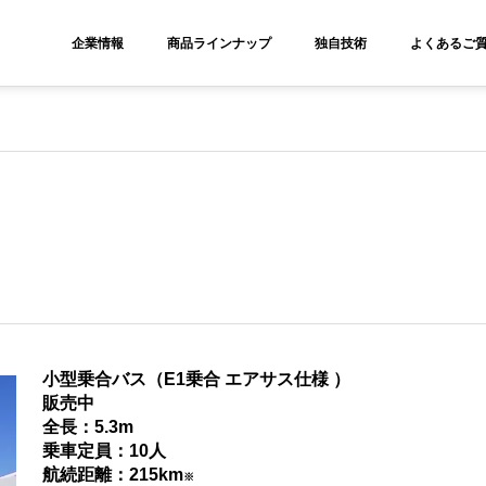
ities? We take your privacy very seriously. Please see our privacy polic
企業情報
商品ラインナップ
独自技術
よくあるご質
小型乗合バス（E1乗合 エアサス仕様 ）
販売中
全長：5.3m
乗車定員：10人
航続距離：215km
※