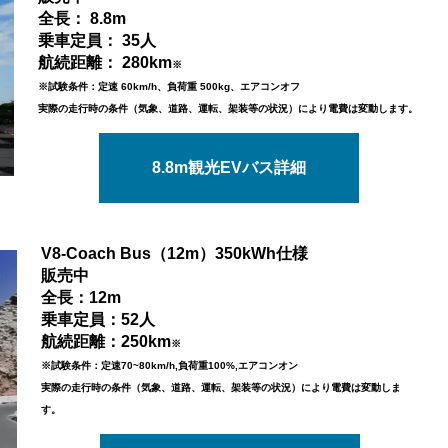
全長： 8.8m
乗車定員： 35人
航続距離： 280km
※
※
試験条件：
定速 60km/h、負荷重 500kg、エアコンオフ
実際の走行時の条件（気象、道路、運転、架装等の状況）により電費は変動します。
8.8m観光EVバス詳細
V8-Coach Bus（12m）350kWh仕様
販売中
全長：12m
乗車定員：52人
航続距離：250km
※
※試験条件：定速70~80km/h,負荷重100%,エアコンオン
実際の走行時の条件（気象、道路、運転、架装等の状況）により電費は変動しま
す。