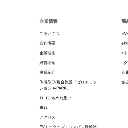
企業情報
商
ごあいさつ
E
会社概要
e
企業理念
e
経営理念
e
事業紹介
充
体感型EV複合施設『ゼロエミッ
独
ション e-PARK』
ロゴに込めた想い
挑戦
アクセス
EVモーターズ・ジャパン行動計