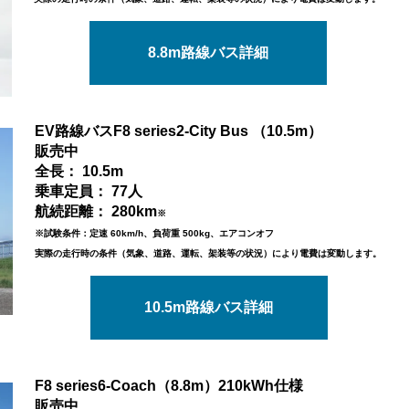
8.8m路線バス詳細
EV路線バス
F8 series2-City Bus （10.5m）
販売中
全長： 10.5m
乗車定員： 77人
航続距離： 280km
※
※
試験条件：
定速 60km/h、負荷重 500kg、エアコンオフ
実際の走行時の条件（気象、道路、運転、架装等の状況）により電費は変動します。
10.5m路線バス詳細
F8 series6-Coach（8.8m）210kWh仕様
販売中